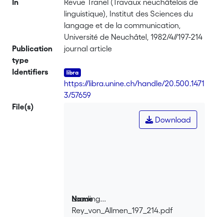
In
Revue Tranel (Travaux neuchâtelois de
linguistique), Institut des Sciences du
langage et de la communication,
Université de Neuchâtel, 1982/4//197-214
Publication
journal article
type
Identifiers
https://libra.unine.ch/handle/20.500.1471
3/57659
File(s)
Download
Loading...
Name
Rey_von_Allmen_197_214.pdf
Loading...