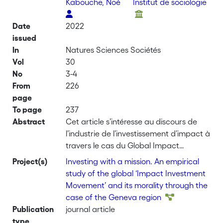
Kabouche, Noé
Institut de sociologie
Date
2022
issued
In
Natures Sciences Sociétés
Vol
30
No
3-4
From
226
page
To page
237
Abstract
Cet article s’intéresse au discours de
l’industrie de l’investissement d’impact à
travers le cas du Global Impact
Investing Network (GIIN), l’une des plus
Project(s)
Investing with a mission. An empirical
importantes organisations à faire la
study of the global ‘Impact Investment
promotion de cette approche à travers
Movement’ and its morality through the
le monde. À partir d’une analyse
case of the Geneva region
documentaire, nous décrivons le
Publication
journal article
concept flou d’« investissement
type