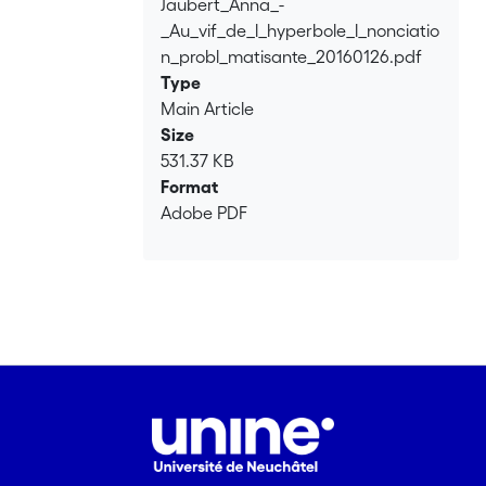
Jaubert_Anna_-
Loading...
Diskrepanz zwischen Gesagtem und
_Au_vif_de_l_hyperbole_l_nonciatio
Gemeintem beruhen und deren
n_probl_matisante_20160126.pdf
Gemeinsamkeiten wir untersuchen
Type
werden, sind stets in ihrem
Main Article
Produktionskontext zu betrachten. Alles
Size
in allem entspricht der vorliegende
531.37 KB
Artikel einer Studie zur pragmatischen
Format
Instabilität der Hyperbel.
Adobe PDF