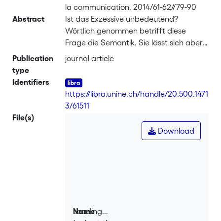
la communication, 2014/61-62//79-90
Abstract
Ist das Exzessive unbedeutend?
Wörtlich genommen betrifft diese
Frage die Semantik. Sie lässt sich aber
auch pragmatisch verstehen: Etwas ist
Publication
journal article
"unbedeutend", wenn es keine
type
Konsequenzen nach sich zieht. In
Identifiers
Anbetracht einer möglicherweise
https://libra.unine.ch/handle/20.500.1471
angenommenen Bedeutungslosigkeit
3/61511
der Übertreibung stellen sich zwei
File(s)
Fragen: Warum sollte man übertreiben?
Download
Ist die Hyperbel lediglich eine
Übertreibung? Dem ist zweifelsohne
nicht so, da es sich um eine rhetorische
Figur handelt. Allgemein kann gesagt
werden, dass Stilfiguren die Rede
permanent beeinflussen. Denkfiguren
wie der Euphemismus, die Litotes, die
Loading...
Name
Ironie und die Hyperbel, die auf einer