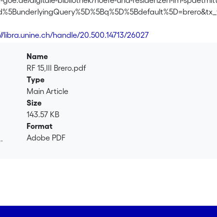
-goe.de/digitale-bibliothek/hoefe-und-residenzen-im-spaetmittel
ind%5BunderlyingQuery%5D%5Bq%5D%5Bdefault%5D=brero&tx_
://libra.unine.ch/handle/20.500.14713/26027
Name
RF 15,III Brero.pdf
Type
Main Article
Size
143.57 KB
Format
Adobe PDF
.
.