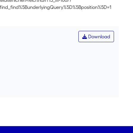
alterlichen-reich/id/rf15_III-166/?
find_find%5BunderlyingQuery%5D%5Bposition%5D=1
Download