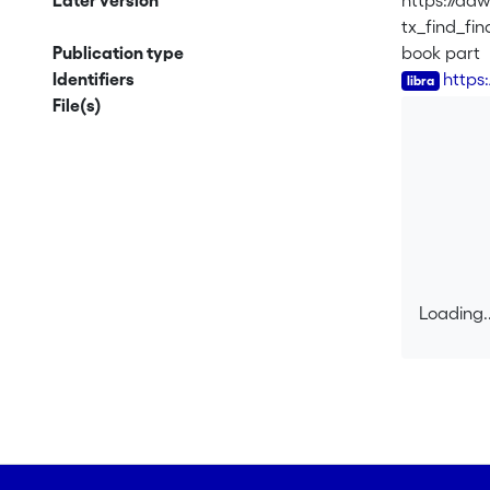
Later version
https://adw
tx_find_f
Publication type
book part
Identifiers
https
File(s)
Loading..
Loading..