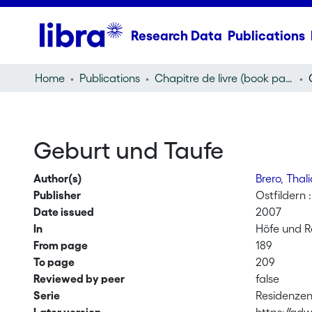
Research Data
Publications
Home
Publications
Chapitre de livre (book part)
Geburt und Taufe
Author(s)
Brero, Thal
Publisher
Ostfildern 
Date issued
2007
In
Höfe und Re
From page
189
To page
209
Reviewed by peer
false
Serie
Residenzen