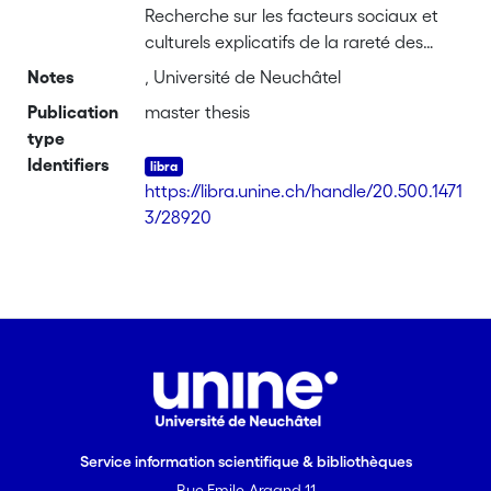
Recherche sur les facteurs sociaux et
culturels explicatifs de la rareté des
grèves en Suisse. Analyse qualitative sur
Notes
, Université de Neuchâtel
la base d’entretiens semi-directifs
Publication
master thesis
menés auprès de représentants de
type
syndicats patronaux et ouvriers.
Identifiers
https://libra.unine.ch/handle/20.500.1471
3/28920
Service information scientifique & bibliothèques
Rue Emile-Argand 11