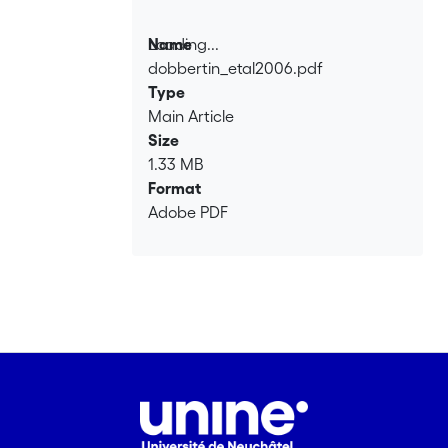
Loading...
Name
dobbertin_etal2006.pdf
Loading...
Type
Main Article
Size
1.33 MB
Format
Adobe PDF