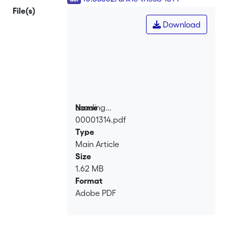
File(s)
Download
Loading...
Name
00001314.pdf
Loading...
Type
Main Article
Size
1.62 MB
Format
Adobe PDF