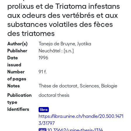
prolixus et de Triatoma infestans
aux odeurs des vertébrés et aux
substances volatiles des fèces
des triatomes
Author(s)
Taneja de Bruyne, Jyotika
Publisher
Neuchâtel : [s.n.]
Date
1996
issued
Number
91 f.
of pages
Notes
Thèse de doctorat, Sciences, Biologie
Publication
doctoral thesis
type
Identifiers
https://libra.unine.ch/handle/20.500.1471
3/31797
DOI
10.35662/unine-thesis-1314