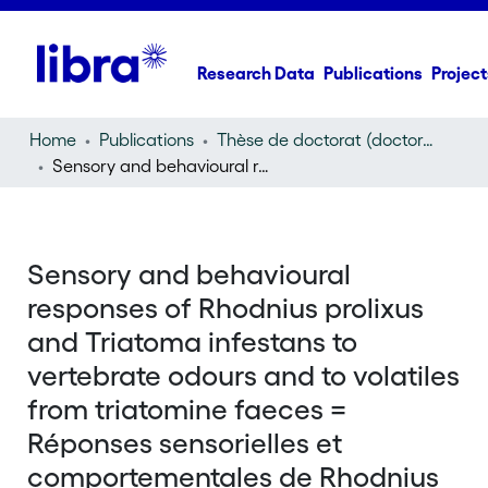
Research Data
Publications
Project
Home
Publications
Thèse de doctorat (doctoral thesis)
Sensory and behavioural responses of Rhodnius prolixus and Triatoma infestans to vertebrate odours and to volatiles from triatomine faeces = Réponses sensorielles et comportementales de Rhodnius prolixus et de Triatoma infestans aux odeurs des vertébrés et aux substances volatiles des fèces des triatomes
Sensory and behavioural
responses of Rhodnius prolixus
and Triatoma infestans to
vertebrate odours and to volatiles
from triatomine faeces =
Réponses sensorielles et
comportementales de Rhodnius