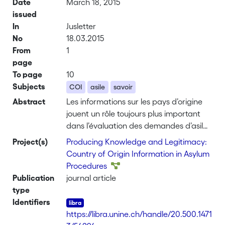
Date
March 18, 2015
issued
In
Jusletter
No
18.03.2015
From
1
page
To page
10
Subjects
COI
asile
savoir
Abstract
Les informations sur les pays d’origine
jouent un rôle toujours plus important
dans l’évaluation des demandes d’asile.
Cet article présente la place de ces
Project(s)
Producing Knowledge and Legitimacy:
informations dans les procédures et
Country of Origin Information in Asylum
décrit les moyens dont disposent les
Procedures
deux instances du système suisse de
Publication
journal article
l’asile – le SEM et le TAF – pour les
type
récolter. Le rapport entre les savoirs
Identifiers
produits et interprétés par chacune de
https://libra.unine.ch/handle/20.500.1471
ces deux instances dans l’établissement