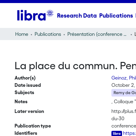
Research Data
Publications
Home
Publications
Présentation (conference presentation)
La place du commun. Pens
Author(s)
Geinoz, Ph
Date issued
October 2,
Subjects
Remy de G
Notes
, Colloque
Later version
http://plu
du-30
Publication type
conference
Identifiers
https