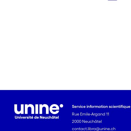
Service information scientifiqu
Rue Emile-Argand 11
2000 Neuchâtel
contact.libra@unine.ch