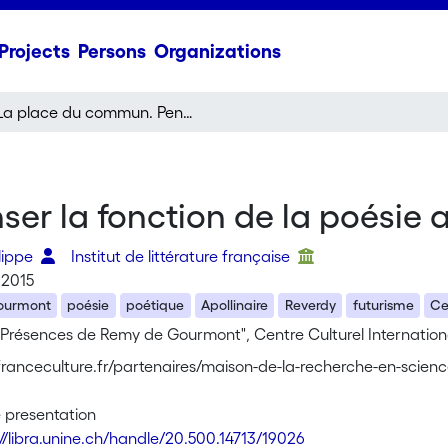
Projects
Persons
Organizations
La place du commun. Penser la fonction de la poésie après Gourmont
er la fonction de la poésie
ilippe
Institut de littérature française
 2015
ourmont
poésie
poétique
Apollinaire
Reverdy
futurisme
Ce
 "Présences de Remy de Gourmont", Centre Culturel Internation
s.franceculture.fr/partenaires/maison-de-la-recherche-en-sci
 presentation
://libra.unine.ch/handle/20.500.14713/19026