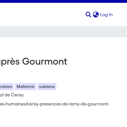
(curren
Log In
 après Gourmont
ndrars
Mallarmé
cubisme
al de Cerisy
ences-humaines/cerisy-presences-de-remy-de-gourmont-