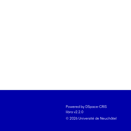
Powered by DSpace-CRIS
libra v2.2.0
© 2026 Université de Neuchâtel