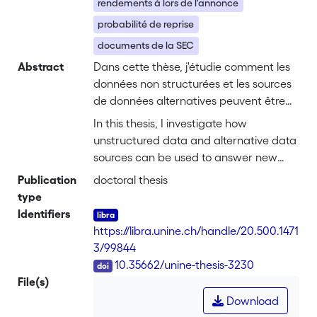
rendements à lors de l'annonce
probabilité de reprise
documents de la SEC
Abstract
Dans cette thèse, j'étudie comment les
données non structurées et les sources
de données alternatives peuvent être
utilisées pour répondre à de nouvelles
In this thesis, I investigate how
questions et revisiter d'anciens
unstructured data and alternative data
problèmes dans la littérature financière.
sources can be used to answer new
À mesure que notre monde se numérise,
questions and to revisit old problems in
Publication
doctoral thesis
les possibilités de recherche s'élargissent
the finance literature. As our world
type
également pour les chercheurs. Les
becomes increasingly digitalized, the
Identifiers
données textuelles sont extrêmement
research opportunities available to
https://libra.unine.ch/handle/20.500.1471
riches, et donc précieuses. Comme les
researchers are widening as well.
3/99844
analyses causales ne sont pas toujours
Textual data is extremely rich and
DOI
10.35662/unine-thesis-3230
possibles, les textes peuvent être
therefore valuable. Since causal
File(s)
analysés pour comprendre pourquoi les
analyses are not always possible, texts
Download
entreprises ou les investisseurs
can be used to understand why