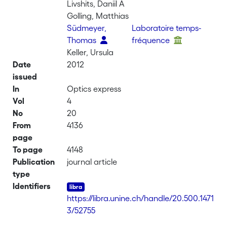
Livshits, Daniil A
Golling, Matthias
Südmeyer,
Laboratoire temps-
Thomas
fréquence
Keller, Ursula
Date
2012
issued
In
Optics express
Vol
4
No
20
From
4136
page
To page
4148
Publication
journal article
type
Identifiers
https://libra.unine.ch/handle/20.500.1471
3/52755