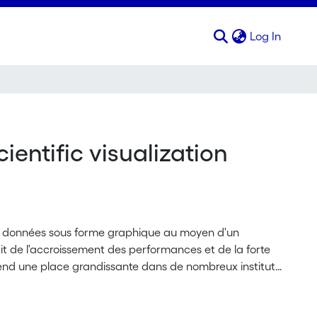
(curren
Log In
ientific visualization
 de données sous forme graphique au moyen d'un
fait de l'accroissement des performances et de la forte
e prend une place grandissante dans de nombreux instituts
informaticiens : développer des systèmes de
tèmes de visualisation d'aujourd'hui peuvent