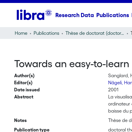
Research Data
Publications
Home
Publications
Thèse de doctorat (doctoral thesis)
Towards an easy-to-learn a
Author(s)
Sanglard, 
Editor(s)
Nägeli, Ha
Date issued
2001
Abstract
La visuali
ordinateur 
baisse du p
de recherch
Notes
Thèse de do
visualisati
Publication type
doctoral th