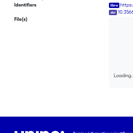
grossièreme
Identifiers
https
visualisati
DOI
10.356
premier typ
File(s)
doivent pou
de visualis
souvent imp
doivent êtr
remplie dan
sont très r
de visualis
visualisati
Loading..
encapsulan
Loading..
l'utilisate
dans plusieurs cas d'étude. Les concepts développ
forme de vi
sans pour a