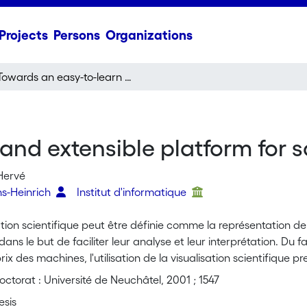
Projects
Persons
Organizations
Towards an easy-to-learn and extensible platform for scientific visualization
nd extensible platform for sc
Hervé
ns-Heinrich
Institut d'informatique
sation scientifique peut être définie comme la représentation
dans le but de faciliter leur analyse et leur interprétation. Du 
rix des machines, l'utilisation de la visualisation scientifiqu
e et activités industrielles. Ceci impose un nouveau défi aux 
ctorat : Université de Neuchâtel, 2001 ; 1547
on efficaces pour une large communauté d'utilisateurs. Les sys
esis