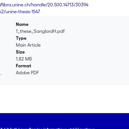
nt être classés en 3 catégories : i) les applications dédiées à 
://libra.unine.ch/handle/20.500.14713/30394
on modulaires et iii) les librairies nécessitant le recours à la 
62/unine-thesis-1547
e est leur spécificité alors que la force des deux autres est leu
voir satisfaire ces deux conditions à la fois. Les systèmes do
Name
ation particulières car la manière dont les phénomènes physiq
1_these_SanglardH.pdf
révisible. Et parce que les utilisateurs finaux veulent pouvoir s
Type
e efficaces, faciles à apprendre et à utiliser. L'une ou l'autre
Main Article
s la plupart des systèmes de visualisation. Cependant, les sy
Size
ares, voire inexistants. Notre travail avait deux buts principaux
1.82 MB
ation et uniformisent les actions des utilisateurs, et ii) constr
Format
on à la fois facile à apprendre et à maîtriser et extensible. Ainsi
Adobe PDF
.
t la fonction de transformation des données en objets graphi
.
ur, a été élaboré. Une plate-forme de visualisation basée sur
és dans cette thèse ont pour but de faire un pas en direction d'une plate-
sualisation scientifique facile à apprendre et extensible et qui 
utant sacrifier la souplesse requise par nature dans tout probl