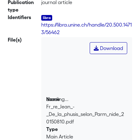
Publication
journal article
type
Identifiers
https://libra.unine.ch/handle/20.500.1471
3/56462
File(s)
Download
Loading...
Name
Fr_re_Jean_-
Loading...
_De_la_phusis_selon_Parm_nide_2
0150810.pdf
Type
Main Article