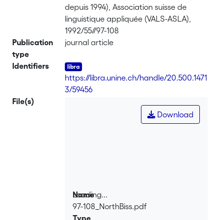
depuis 1994), Association suisse de
linguistique appliquée (VALS-ASLA),
1992/55//97-108
Publication
journal article
type
Identifiers
https://libra.unine.ch/handle/20.500.1471
3/59456
File(s)
Download
Loading...
Name
97-108_NorthBiss.pdf
Loading...
Type