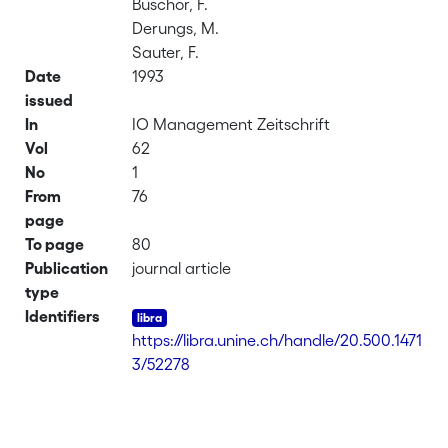
Buschor, F.
Derungs, M.
Sauter, F.
Date
1993
issued
In
IO Management Zeitschrift
Vol
62
No
1
From
76
page
To page
80
Publication
journal article
type
Identifiers
https://libra.unine.ch/handle/20.500.1471
3/52278