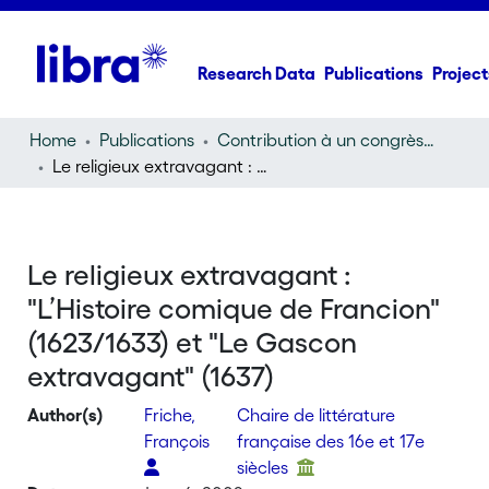
Research Data
Publications
Project
Home
Publications
Contribution à un congrès (conference paper)
Le religieux extravagant : "L’Histoire comique de Francion" (1623/1633) et "Le Gascon extravagant" (1637)
Le religieux extravagant :
"L’Histoire comique de Francion"
(1623/1633) et "Le Gascon
extravagant" (1637)
Author(s)
Friche,
Chaire de littérature
François
française des 16e et 17e
siècles