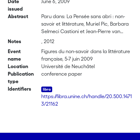
Date
June 6, 2009
issued
Abstract
Paru dans: La Pensée sans abri : non-
savoir et littérature, Muriel Pic, Barbara
Selmeci Castioni et Jean-Pierre van
Elslande (dir.), Nantes, Ed. Nouvelles
Notes
, 2012
Cécile Defaut, 2012.
Event
Figures du non-savoir dans la littérature
name
française, 5-7 juin 2009
Location
Université de Neuchâtel
Publication
conference paper
type
Identifiers
https://libra.unine.ch/handle/20.500.1471
3/21162