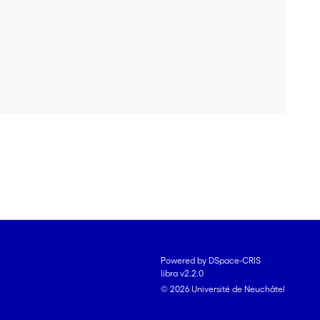
Powered by DSpace-CRIS
libra v2.2.0
© 2026 Université de Neuchâtel