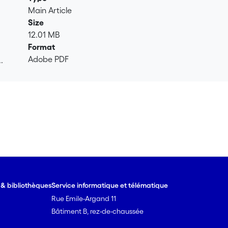
Main Article
Size
12.01 MB
Format
Adobe PDF
.
.
e & bibliothèques
Service informatique et télématique
Rue Emile-Argand 11
Bâtiment B, rez-de-chaussée