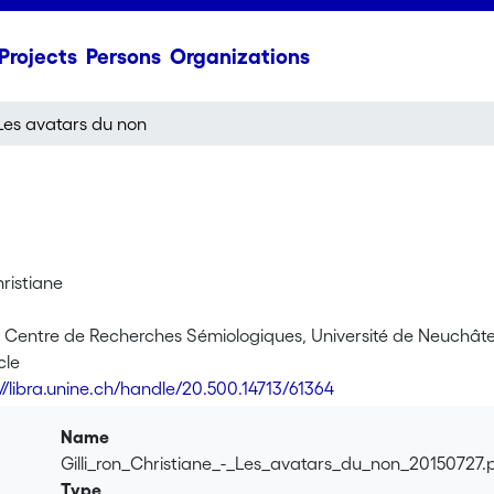
Projects
Persons
Organizations
Les avatars du non
hristiane
 Centre de Recherches Sémiologiques, Université de Neuchâte
cle
://libra.unine.ch/handle/20.500.14713/61364
Name
Gilli_ron_Christiane_-_Les_avatars_du_non_20150727.
Type