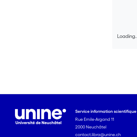
Loading..
Loading..
Service information scientifiqu
Rue Emile-Argand 11
2000 Neuchâtel
contact.libra@unine.ch