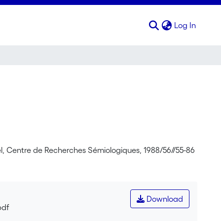
(curren
Log In
l, Centre de Recherches Sémiologiques, 1988/56//55-86
Download
pdf