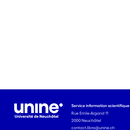
Service information scientifiqu
Rue Emile-Argand 11
2000 Neuchâtel
contact.libra@unine.ch