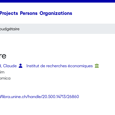
Projects
Persons
Organizations
 budgétaire
re
d, Claude
Institut de recherches économiques
im
nomica
://libra.unine.ch/handle/20.500.14713/26860