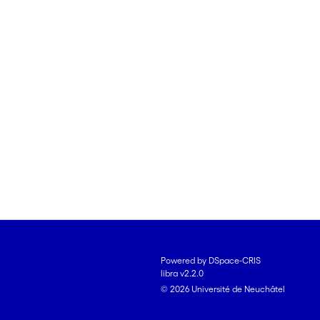
Powered by DSpace-CRIS
libra v2.2.0
© 2026 Université de Neuchâtel