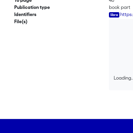
To page
46
Publication type
book part
Identifiers
https
File(s)
Loading..
Loading..