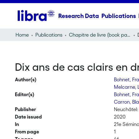
Research Data
Publications
Home
Publications
Chapitre de livre (book part)
Dix ans de cas clairs en dr
Author(s)
Bohnet, Fr
Melcarne,
Editor(s)
Bohnet, Fr
Carron, Bl
Publisher
Neuchâtel:
Date issued
2020
In
21e Séminai
From page
1