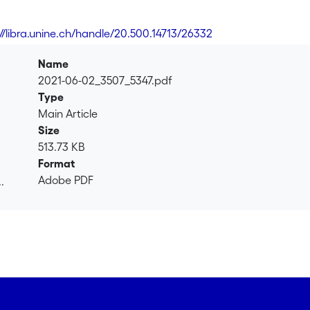
://libra.unine.ch/handle/20.500.14713/26332
Name
2021-06-02_3507_5347.pdf
Type
Main Article
Size
513.73 KB
Format
Adobe PDF
.
.