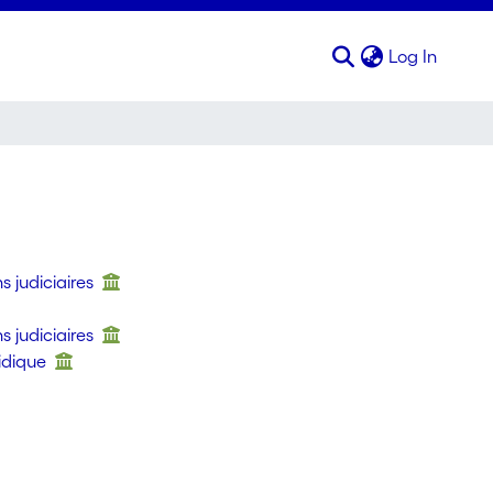
(curren
Log In
s judiciaires
s judiciaires
ridique