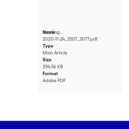
Loading...
Name
2020-11-24_3507_3077.pdf
Loading...
Type
Main Article
Size
294.56 KB
Format
Adobe PDF