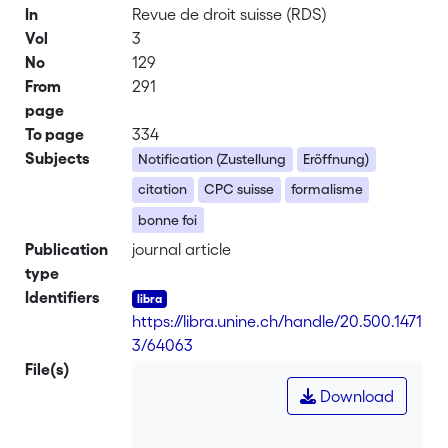
In
Revue de droit suisse (RDS)
Vol
3
No
129
From
291
page
To page
334
Subjects
Notification (Zustellung
Eröffnung)
citation
CPC suisse
formalisme
bonne foi
Publication
journal article
type
Identifiers
https://libra.unine.ch/handle/20.500.1471
3/64063
File(s)
Download