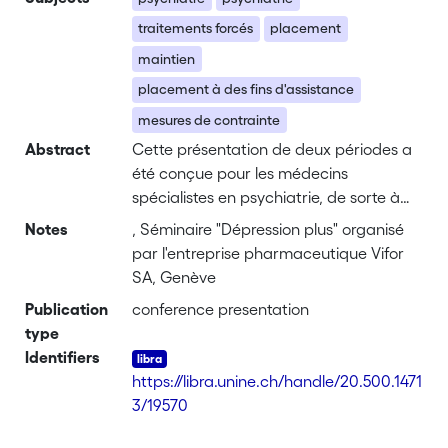
traitements forcés
placement
maintien
placement à des fins d'assistance
mesures de contrainte
Abstract
Cette présentation de deux périodes a
été conçue pour les médecins
spécialistes en psychiatrie, de sorte à
aborder les nombreuses difficultés
Notes
, Séminaire "Dépression plus" organisé
auxquelles ces praticiens sont
par l'entreprise pharmaceutique Vifor
confrontés dans le cadre d'un
SA, Genève
placement à des fins d'assistance.
Publication
conference presentation
Après le rappel des mesures privatives
type
de liberté (placement, maintien,
Identifiers
libération et exécution), le cours s'est
https://libra.unine.ch/handle/20.500.1471
concentré sur les traitements forcés
3/19570
(plan de traitement, traitement sans
consentement, urgence, entretien de