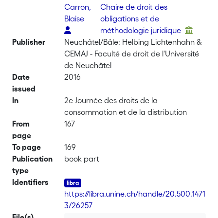
Carron,
Chaire de droit des
Blaise
obligations et de
méthodologie juridique
Publisher
Neuchâtel/Bâle: Helbing Lichtenhahn &
CEMAJ - Faculté de droit de l'Université
de Neuchâtel
Date
2016
issued
In
2e Journée des droits de la
consommation et de la distribution
From
167
page
To page
169
Publication
book part
type
Identifiers
https://libra.unine.ch/handle/20.500.1471
3/26257
File(s)