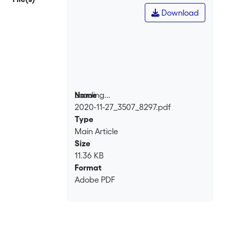
Download
Loading...
Name
2020-11-27_3507_8297.pdf
Loading...
Type
Main Article
Size
11.36 KB
Format
Adobe PDF