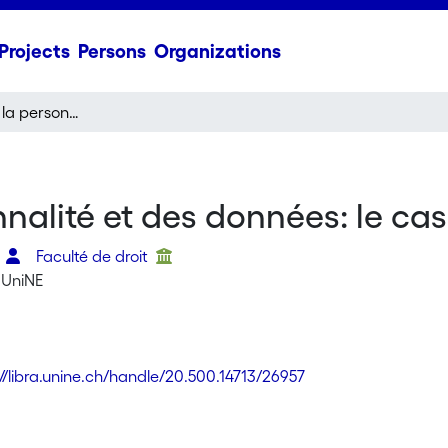
Projects
Persons
Organizations
La protection de la personnalité et des données: le cas de Google Street View
nnalité et des données: le ca
o
Faculté de droit
 UniNE
://libra.unine.ch/handle/20.500.14713/26957