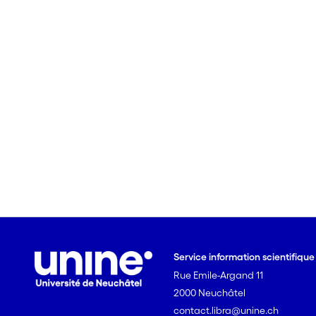
Service information scientifiqu
Rue Emile-Argand 11
2000 Neuchâtel
contact.libra@unine.ch