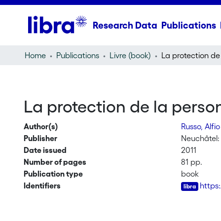
Research Data
Publications
Home
Publications
Livre (book)
La protection de la perso
Author(s)
Russo, Alfi
Publisher
Neuchâtel:
Date issued
2011
Number of pages
81 pp.
Publication type
book
Identifiers
https