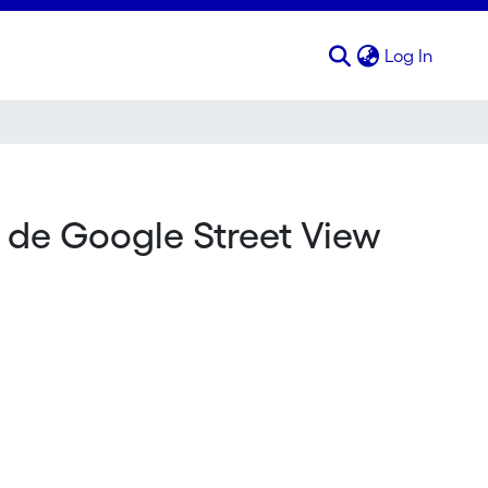
(curren
Log In
s de Google Street View