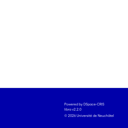
Powered by DSpace-CRIS
libra v2.2.0
© 2026 Université de Neuchâtel