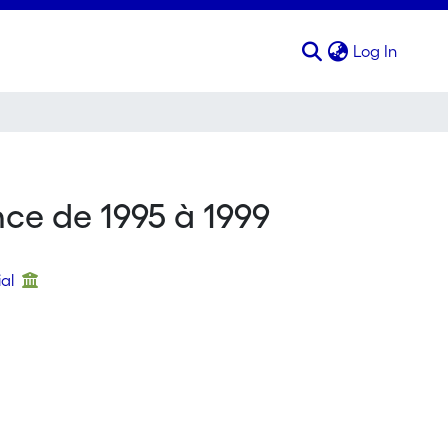
(curren
Log In
nce de 1995 à 1999
ial