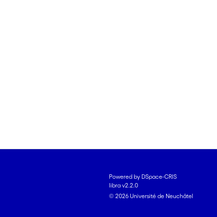
Powered by DSpace-CRIS
libra v2.2.0
© 2026 Université de Neuchâtel