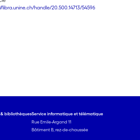
cle
://libra.unine.ch/handle/20.500.14713/54596
e & bibliothèques
Service informatique et télématique
Rue Emile-Argand 11
Bâtiment B, rez-de-chaussée