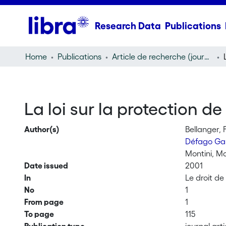
Research Data
Publications
Home
Publications
Article de recherche (journal article)
La loi sur la protection d
Author(s)
Bellanger, 
Défago Gau
Montini, M
Date issued
2001
In
Le droit de
No
1
From page
1
To page
115