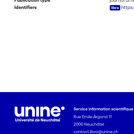
Publication type
journal arti
Identifiers
https
Service information scientifiqu
Rue Emile-Argand 11
2000 Neuchâtel
contact.libra@unine.ch