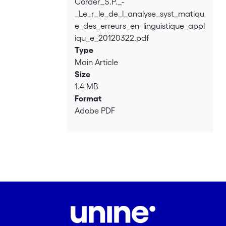
Corder_S.P._-
Loading...
_Le_r_le_de_l_analyse_syst_matiqu
e_des_erreurs_en_linguistique_appl
iqu_e_20120322.pdf
Type
Main Article
Size
1.4 MB
Format
Adobe PDF