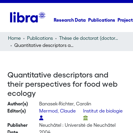
Research Data
Publications
Project
Home
Publications
Thèse de doctorat (doctoral thesis)
Quantitative descriptors and their perspectives for food web ecology
Quantitative descriptors and
their perspectives for food web
ecology
Author(s)
Banasek-Richter, Carolin
Editor(s)
Mermod, Claude
Institut de biologie
Publisher
Neuchâtel : Université de Neuchâtel
Date
2004