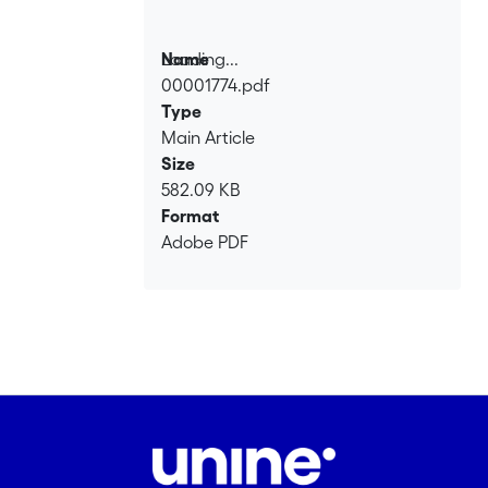
Loading...
Name
00001774.pdf
Loading...
Type
Main Article
Size
582.09 KB
Format
Adobe PDF