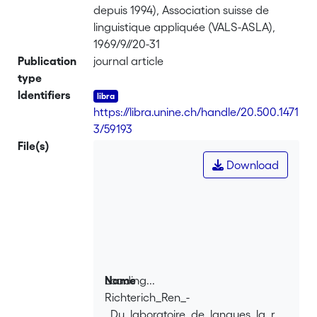
depuis 1994), Association suisse de
linguistique appliquée (VALS-ASLA),
1969/9//20-31
Publication
journal article
type
Identifiers
https://libra.unine.ch/handle/20.500.1471
3/59193
File(s)
Download
Loading...
Name
Richterich_Ren_-
Loading...
_Du_laboratoire_de_langues_la_r_