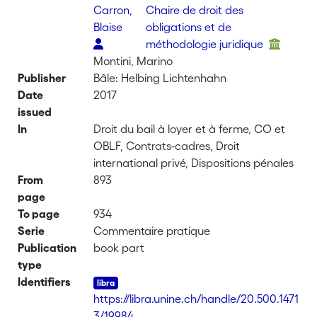
Carron,
Chaire de droit des
Blaise
obligations et de
méthodologie juridique
Montini, Marino
Publisher
Bâle: Helbing Lichtenhahn
Date
2017
issued
In
Droit du bail à loyer et à ferme, CO et
OBLF, Contrats-cadres, Droit
international privé, Dispositions pénales
From
893
page
To page
934
Serie
Commentaire pratique
Publication
book part
type
Identifiers
https://libra.unine.ch/handle/20.500.1471
3/19984