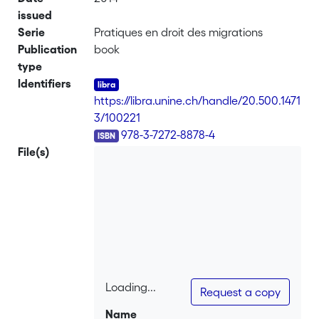
issued
Serie
Pratiques en droit des migrations
Publication
book
type
Identifiers
https://libra.unine.ch/handle/20.500.1471
3/100221
ISBN
978-3-7272-8878-4
File(s)
Loading...
Request a copy
Loading...
Name