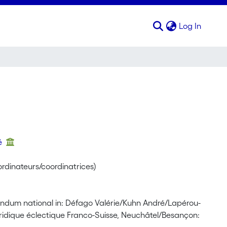
(curren
Log In
ré
ordinateurs/coordinatrices)
ndum national in: Défago Valérie/Kuhn André/Lapérou-
uridique éclectique Franco-Suisse, Neuchâtel/Besançon: