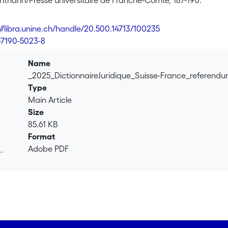
chthahn/Presse universitaire de Franche-Comté, 187-190.
://libra.unine.ch/handle/20.500.14713/100235
-7190-5023-8
Name
_2025_DictionnaireJuridique_Suisse-France_referen
Type
Main Article
Size
85.61 KB
Format
Adobe PDF
.
.