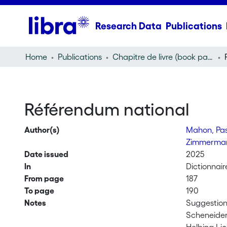
Research Data
Publications
Home
Publications
Chapitre de livre (book part)
Référendum national
Author(s)
Mahon, Pa
Zimmerma
Date issued
2025
In
Dictionnair
From page
187
To page
190
Notes
Suggestion
Scheneider