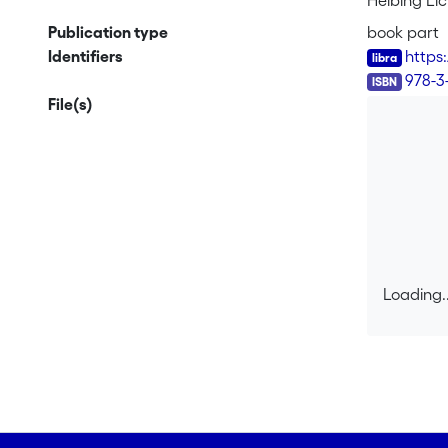
Helbing Li
Publication type
book part
Identifiers
https
ISBN
978-3
File(s)
Loading..
Loading..