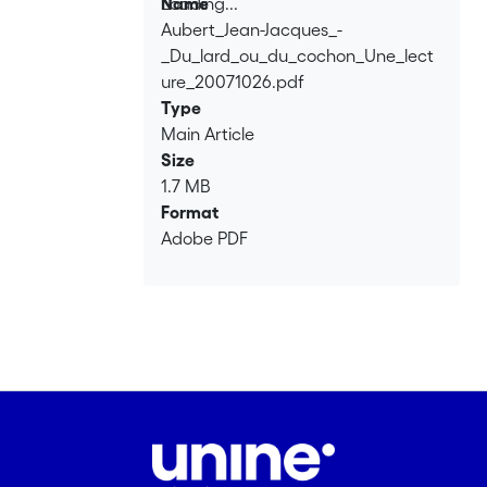
Loading...
Name
Aubert_Jean-Jacques_-
Loading...
_Du_lard_ou_du_cochon_Une_lect
ure_20071026.pdf
Type
Main Article
Size
1.7 MB
Format
Adobe PDF