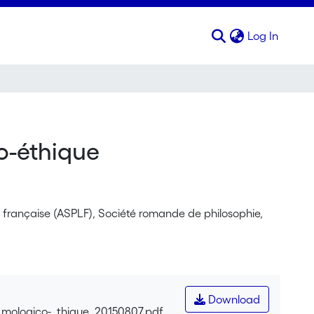
(curren
Log In
co-éthique
e française (ASPLF), Société romande de philosophie,
Download
t_mologico-_thique_20150807.pdf