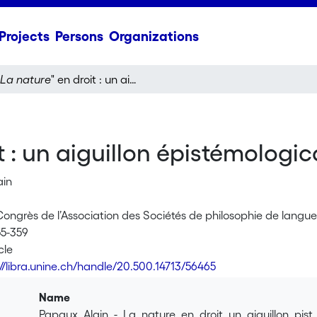
Projects
Persons
Organizations
La nature
" en droit : un aiguillon épistémologico-éthique
t : un aiguillon épistémologi
ain
Congrès de l’Association des Sociétés de philosophie de langu
55-359
cle
://libra.unine.ch/handle/20.500.14713/56465
Name
Papaux_Alain_-_La_nature_en_droit_un_aiguillon_pis