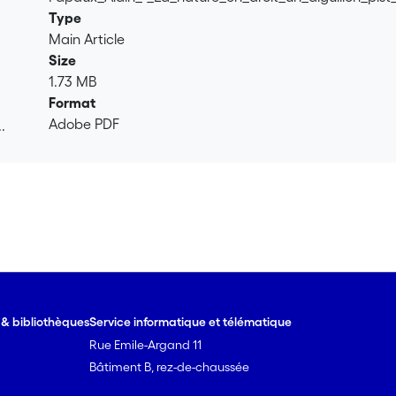
Type
Main Article
Size
1.73 MB
Format
Adobe PDF
.
.
e & bibliothèques
Service informatique et télématique
Rue Emile-Argand 11
Bâtiment B, rez-de-chaussée