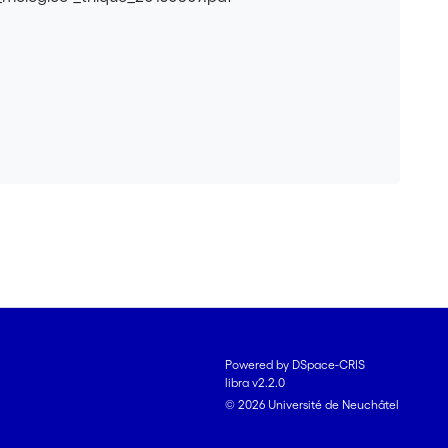
Powered by DSpace-CRIS
libra v2.2.0
© 2026 Université de Neuchâtel