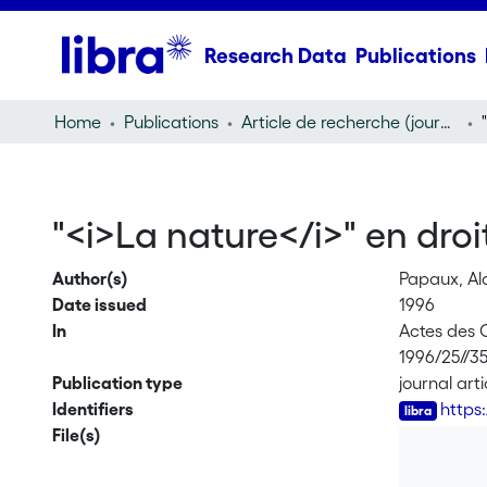
Research Data
Publications
Home
Publications
Article de recherche (journal article)
"
"<i>La nature</i>" en droi
Author(s)
Papaux, Al
Date issued
1996
In
Actes des 
1996/25//3
Publication type
journal arti
Identifiers
https
File(s)