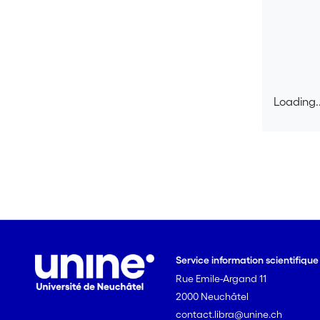
Loading..
Loading..
Service information scientifiqu
Rue Emile-Argand 11
2000 Neuchâtel
contact.libra@unine.ch