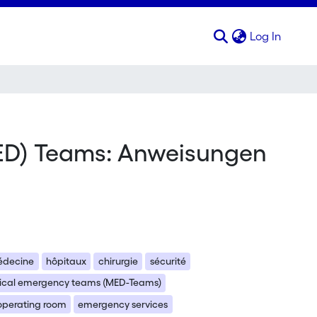
(curren
Log In
MED) Teams: Anweisungen
édecine
hôpitaux
chirurgie
sécurité
cal emergency teams (MED-Teams)
operating room
emergency services