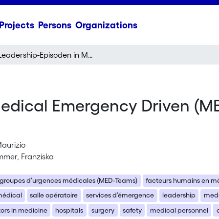
Projects
Persons
Organizations
Leadership-Episoden in Medical Emergency Driven (MED) Teams: Anweisungen und deren Ausführung
Medical Emergency Driven (
Maurizio
mer, Franziska
groupes d’urgences médicales (MED-Teams)
facteurs humains en m
médical
salle opératoire
services d’émergence
leadership
medi
ors in medicine
hospitals
surgery
safety
medical personnel