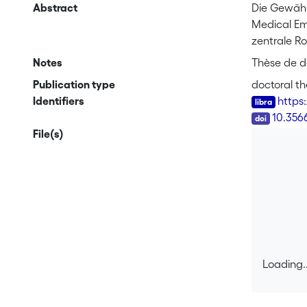
Abstract
Die Gewähr
Medical Em
zentrale Ro
mit dieser 
Notes
Thèse de do
Inhalten z
Publication type
doctoral th
vorliegend
Identifiers
https
Zusammenha
DOI
10.356
sein kann,
File(s)
beschränke
der Geführt
Anweisungs
Zusammenha
neuartige 
Episoden. 
zwischen d
Statusmerk
Loading..
Anweisung 
Loading..
und eine Z
standardis