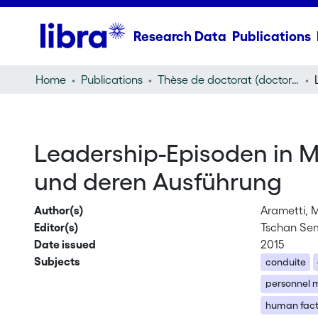
Research Data
Publications
Home
Publications
Thèse de doctorat (doctoral thesis)
Leadership-Episoden in 
und deren Ausführung
Author(s)
Arametti, 
Editor(s)
Tschan Sem
Date issued
2015
Subjects
conduite
personnel 
human fact