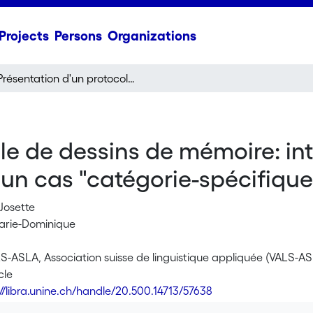
Projects
Persons
Organizations
Présentation d'un protocole de dessins de mémoire: intérêt pour l'évaluation sémantique. Illustration d'un cas "catégorie-spécifique" pour les animaux
le de dessins de mémoire: int
d'un cas "catégorie-spécifiqu
Josette
arie-Dominique
LS-ASLA, Association suisse de linguistique appliquée (VALS-AS
cle
://libra.unine.ch/handle/20.500.14713/57638