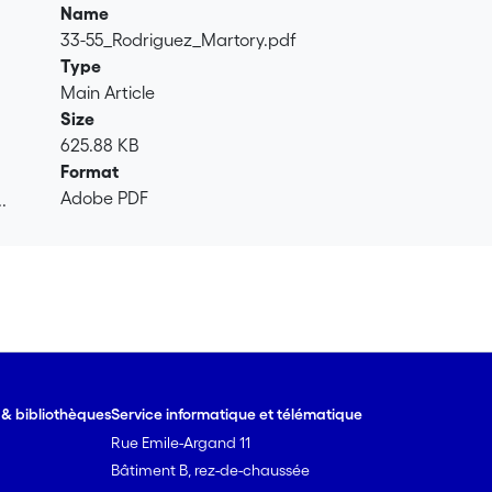
Name
33-55_Rodriguez_Martory.pdf
Type
Main Article
Size
625.88 KB
Format
Adobe PDF
.
.
e & bibliothèques
Service informatique et télématique
Rue Emile-Argand 11
Bâtiment B, rez-de-chaussée