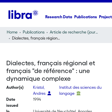
Research Data
Publications
Project
Home
Publications
Article de recherche (journal article)
Dialectes, français régional et français "de référence" : une dynamique complexe
Dialectes, français régional et
français "de référence" : une
dynamique complexe
Author(s)
Kristol,
Institut des sciences du
Andres
langage
Date
1994
issued
In
Université de Neuchâtel, Annales