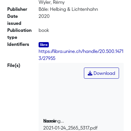
Wyler, Rémy
Publisher
Bâle: Helbing & Lichtenhahn
Date
2020
issued
Publication
book
type
Identifiers
https://libra.unine.ch/handle/20.500.1471
3/27955
File(s)
Download
Loading...
Name
2021-01-24_2565_5317.pdf
Loading...