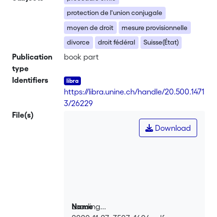
protection de l'union conjugale
moyen de droit
mesure provisionnelle
divorce
droit fédéral
Suisse(État)
Publication
book part
type
Identifiers
https://libra.unine.ch/handle/20.500.1471
3/26229
File(s)
Download
Loading...
Name