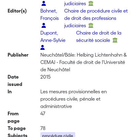
judiciaires
Editor(s)
Bohnet,
Chaire de procédure civile et
François
de droit des professions
judiciaires
Dupont,
Chaire de droit de la
Anne-Sylvie
sécurité sociale
Publisher
Neuchâtel/Bâle: Helbing Lichtenhahn &
CEMAJ - Faculté de droit de l'Université
de Neuchâtel
Date
2015
issued
In
Les mesures provisionnelles en
procédures civile, pénale et
administrative
From
47
page
To page
78
Subjects
procédure civile