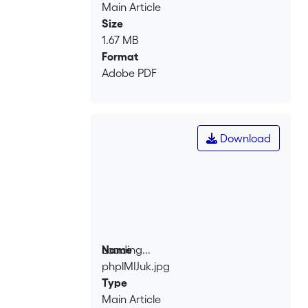
Main Article
Size
1.67 MB
Format
Adobe PDF
Download
Loading...
Name
phplMIJuk.jpg
Loading...
Type
Main Article