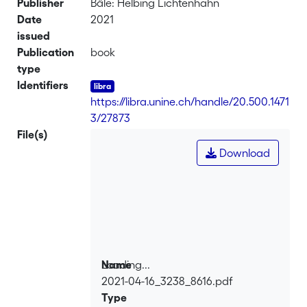
Publisher
Bâle: Helbing Lichtenhahn
Date
2021
issued
Publication
book
type
Identifiers
https://libra.unine.ch/handle/20.500.1471
3/27873
File(s)
Download
Loading...
Name
2021-04-16_3238_8616.pdf
Loading...
Type