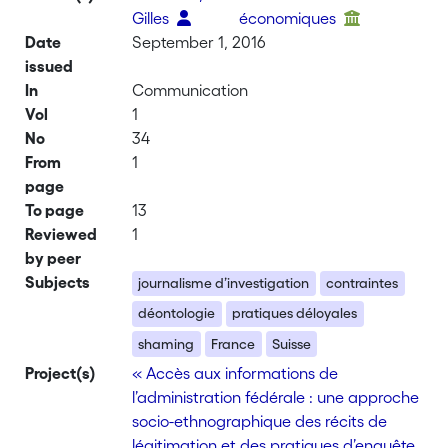
Gilles
économiques
Date
September 1, 2016
issued
In
Communication
Vol
1
No
34
From
1
page
To page
13
Reviewed
1
by peer
Subjects
journalisme d’investigation
contraintes
déontologie
pratiques déloyales
shaming
France
Suisse
Project(s)
« Accès aux informations de
l’administration fédérale : une approche
socio-ethnographique des récits de
légitimation et des pratiques d’enquête