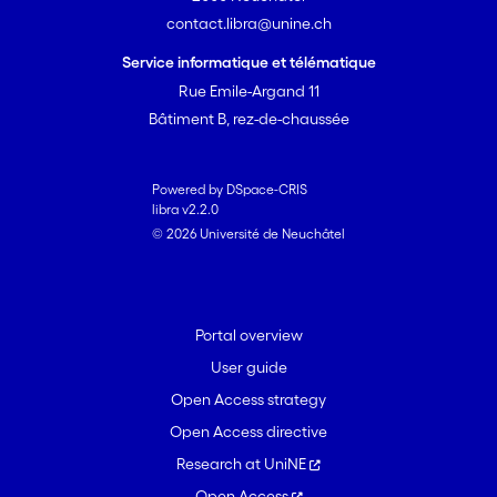
the consequences of debt enforcement
contact.libra@unine.ch
where debt is entirely homogeneous
and highly punitive, with strong
Service informatique et télématique
negative consequences for the most
Rue Emile-Argand 11
precarious segments of the population.
Bâtiment B, rez-de-chaussée
While financialization has meant that
the interdependence of human
activities is increasingly based on
Powered by DSpace-CRIS
libra v2.2.0
financial relations, the centrality of debt
© 2026 Université de Neuchâtel
and its sacralization contribute to
fueling and freezing social hierarchies in
Switzerland.
Portal overview
User guide
Open Access strategy
Open Access directive
Research at UniNE
Open Access