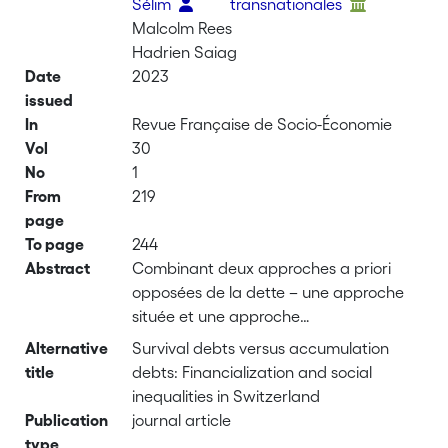
Sélim
transnationales
Malcolm Rees
Hadrien Saiag
Date
2023
issued
In
Revue Française de Socio-Économie
Vol
30
No
1
From
219
page
To page
244
Abstract
Combinant deux approches a priori
opposées de la dette – une approche
située et une approche
homogénéisante –, l’article éclaire le
Alternative
Survival debts versus accumulation
rôle de la dette dans le creusement des
title
debts: Financialization and social
inégalités socioéconomiques dans le
inequalities in Switzerland
contexte helvétique contemporain.
Publication
journal article
L’approche plurielle met en lumière une
type