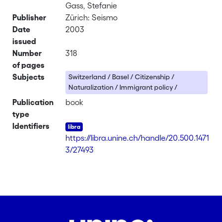
Gass, Stefanie
Publisher
Zürich: Seismo
Date
2003
issued
Number
318
of pages
Subjects
Switzerland / Basel / Citizenship /
Naturalization / Immigrant policy /
Publication
book
type
Identifiers
https://libra.unine.ch/handle/20.500.1471
3/27493