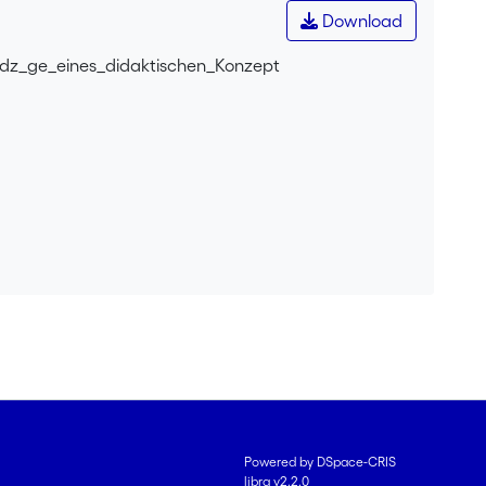
Download
dz_ge_eines_didaktischen_Konzept
Powered by DSpace-CRIS
libra v2.2.0