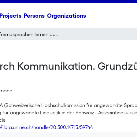
Projects
Persons
Organizations
Fremdsprachen lernen durch Kommunikation. Grundzüge eines didaktischen Konzeptes
rch Kommunikation. Grundzü
rmann
ILA (Schweizerische Hochschulkomission für angewandte Sprachw
 für angewandte Linguistik in der Schweiz - Association suiss
cle
://libra.unine.ch/handle/20.500.14713/59744