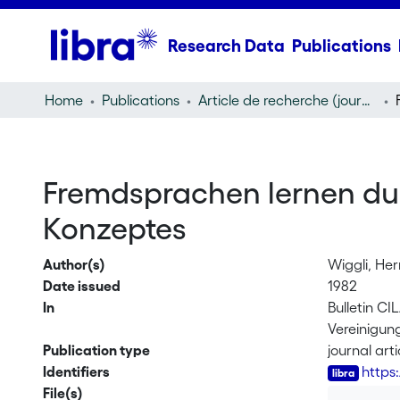
Research Data
Publications
Home
Publications
Article de recherche (journal article)
Fremdsprachen lernen du
Konzeptes
Author(s)
Wiggli, He
Date issued
1982
In
Bulletin C
Vereinigung
Publication type
journal arti
Identifiers
https
File(s)