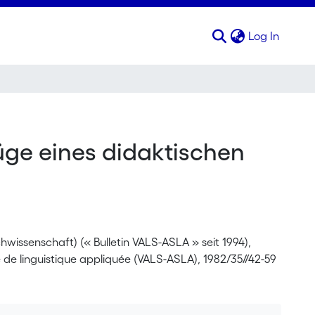
(curren
Log In
ge eines didaktischen
issenschaft) (« Bulletin VALS-ASLA » seit 1994),
e de linguistique appliquée (VALS-ASLA), 1982/35//42-59