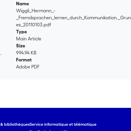
Name
Wiggli_Hermann_-
_Fremdsprachen_lernen_durch_Kommunikation._Grun
es_20110103.pdf
Type
Main Article
Size
994.94 KB
.
Format
.
Adobe PDF
e & bibliothèques
Service informatique et télématique