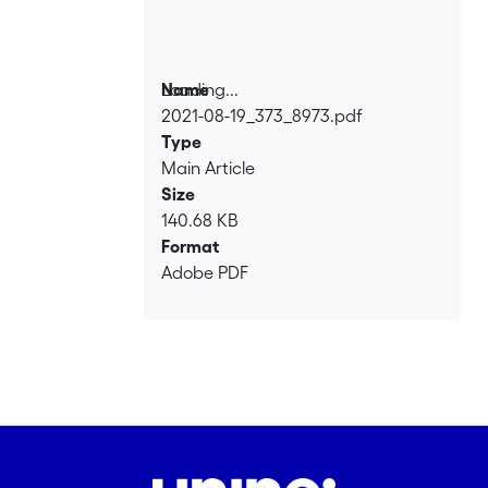
Loading...
Name
2021-08-19_373_8973.pdf
Loading...
Type
Main Article
Size
140.68 KB
Format
Adobe PDF