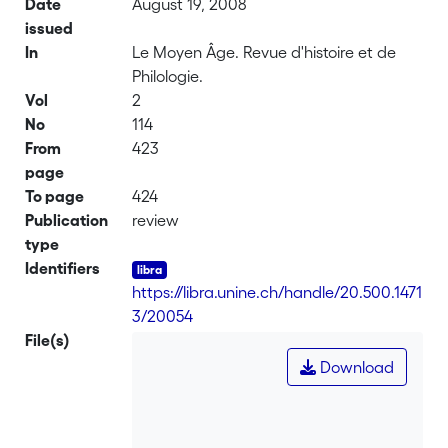
Date
August 19, 2008
issued
In
Le Moyen Âge. Revue d'histoire et de
Philologie.
Vol
2
No
114
From
423
page
To page
424
Publication
review
type
Identifiers
https://libra.unine.ch/handle/20.500.1471
3/20054
File(s)
Download