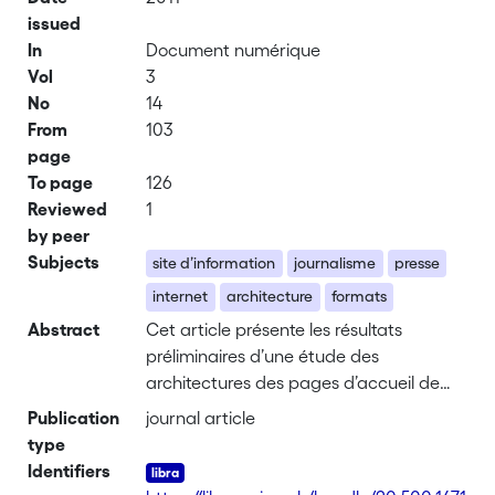
issued
In
Document numérique
Vol
3
No
14
From
103
page
To page
126
Reviewed
1
by peer
Subjects
site d’information
journalisme
presse
internet
architecture
formats
Abstract
Cet article présente les résultats
préliminaires d’une étude des
architectures des pages d’accueil de
douze sites d’information français.
Publication
journal article
Cette analyse consiste en un repérage
type
des différents items constituant les
Identifiers
pages d’accueil ainsi que leur