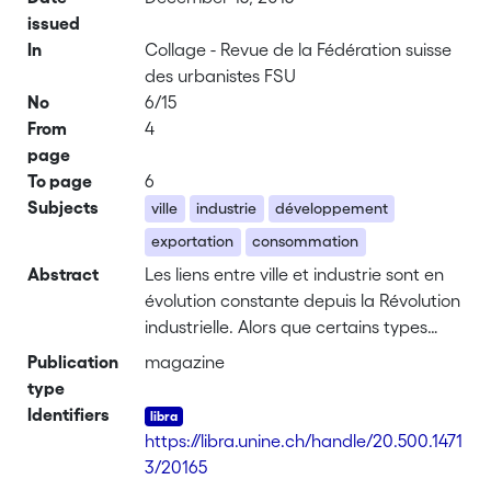
issued
In
Collage - Revue de la Fédération suisse
des urbanistes FSU
No
6/15
From
4
page
To page
6
Subjects
ville
industrie
développement
exportation
consommation
Abstract
Les liens entre ville et industrie sont en
évolution constante depuis la Révolution
industrielle. Alors que certains types
d’industries ont avantage à se localiser
Publication
magazine
en milieu rural, d’autres bénéficient
type
d’une localisation en milieu urbain,
Identifiers
notamment pour l’accès facilité à une
https://libra.unine.ch/handle/20.500.1471
main d’œuvre qualifiée. Par l’entremise
3/20165
de ses exportations génératrices de