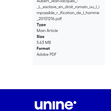
Aubert_Jean-Jacques_-
Loading...
_L_esclave_en_droit_romain_ou_l_i
mpossible_r_ification_de_l_homme
_20131216.pdf
Type
Main Article
Size
5.63 MB
Format
Adobe PDF