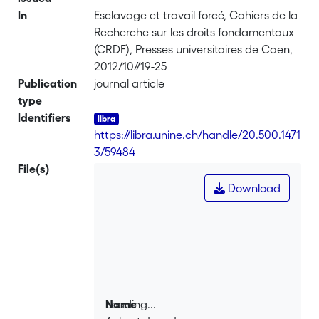
In
Esclavage et travail forcé, Cahiers de la
Recherche sur les droits fondamentaux
(CRDF), Presses universitaires de Caen,
2012/10//19-25
Publication
journal article
type
Identifiers
https://libra.unine.ch/handle/20.500.1471
3/59484
File(s)
Download
Loading...
Name