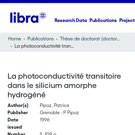
Research Data
Publications
Project
Home
Publications
Thèse de doctorat (doctoral thesis)
La photoconductivité transitoire dans le silicium amorphe hydrogéné
La photoconductivité transitoire
dans le silicium amorphe
hydrogéné
Author(s)
Pipoz, Patrice
Publisher
Grenoble : P Pipoz
Date
1996
issued
Number
II, 109 p.