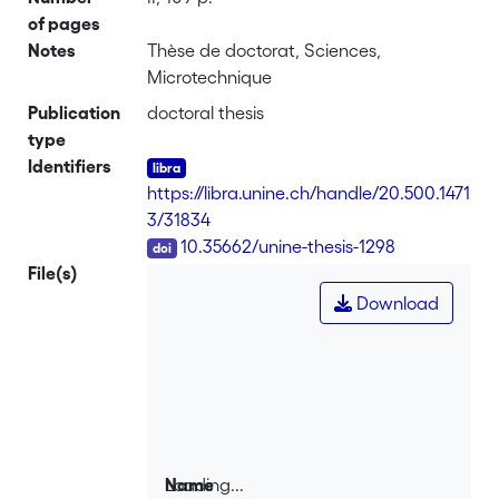
of pages
Notes
Thèse de doctorat, Sciences,
Microtechnique
Publication
doctoral thesis
type
Identifiers
https://libra.unine.ch/handle/20.500.1471
3/31834
DOI
10.35662/unine-thesis-1298
File(s)
Download
Loading...
Name