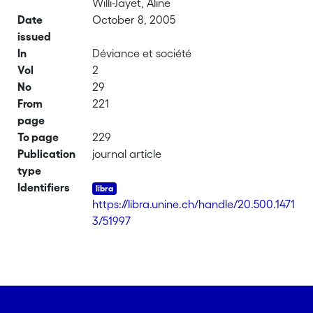
Willi-Jayet, Aline
Date
October 8, 2005
issued
In
Déviance et société
Vol
2
No
29
From
221
page
To page
229
Publication
journal article
type
Identifiers
https://libra.unine.ch/handle/20.500.1471
3/51997