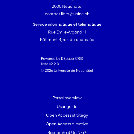
fondements et les visées de la
2000 Neuchâtel
formation musicale, confrontent leurs
contact.libra@unine.ch
propres expériences et leurs
observations quotidiennes aux apports
Service informatique et télématique
des sciences humaines (philosophie,
Rue Emile-Argand 11
psychologie, linguistique, pédagogie). Ils
Bâtiment B, rez-de-chaussée
invitent ainsi le lecteur à poursuivre
cette exploration qui renouvelle la
compréhension de la pédagogie
Powered by DSpace-CRIS
libra v2.2.0
musicale.
© 2026 Université de Neuchâtel
Portal overview
User guide
Open Access strategy
Open Access directive
Research at UniNE