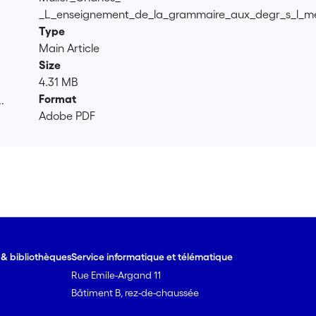
_L_enseignement_de_la_grammaire_aux_degr_s_l_m
Type
Main Article
Size
4.31 MB
Format
.
Adobe PDF
.
e & bibliothèques
Service informatique et télématique
Rue Emile-Argand 11
Bâtiment B, rez-de-chaussée