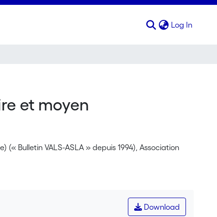
(curren
Log In
ire et moyen
ée) (« Bulletin VALS-ASLA » depuis 1994), Association
Download