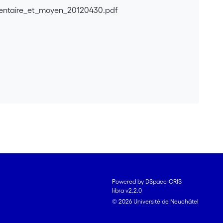
entaire_et_moyen_20120430.pdf
Powered by DSpace-CRIS
libra v2.2.0
© 2026 Université de Neuchâtel