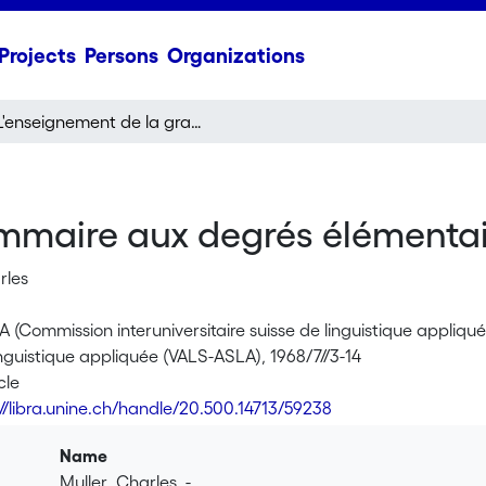
Projects
Persons
Organizations
L'enseignement de la grammaire aux degrés élémentaire et moyen
mmaire aux degrés élémenta
rles
LA (Commission interuniversitaire suisse de linguistique appliqu
inguistique appliquée (VALS-ASLA), 1968/7//3-14
cle
://libra.unine.ch/handle/20.500.14713/59238
Name
Muller_Charles_-