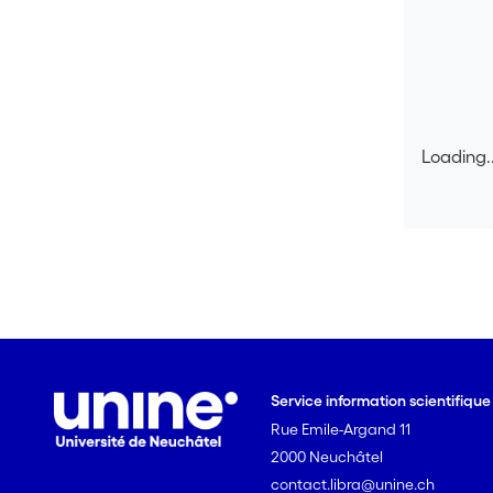
Loading..
Loading..
Service information scientifiqu
Rue Emile-Argand 11
2000 Neuchâtel
contact.libra@unine.ch